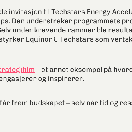
invitasjon til Techstars Energy Acceler
ups. Den understreker programmets prof
 Selv under krevende rammer ble resulta
 styrker Equinor & Techstars som verts
trategifilm
– et annet eksempel på hvor
 engasjerer og inspirerer.
 får frem budskapet – selv når tid og r