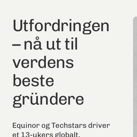
Utfordringen
– nå ut til
verdens
beste
gründere
Equinor og Techstars driver
et 13-ukers globalt,