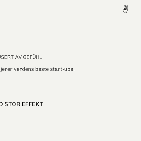
✌
USERT AV GEFÜHL
jerer verdens beste start-ups.
D STOR EFFEKT